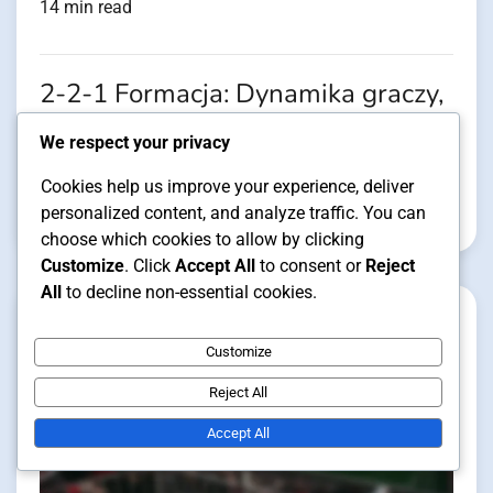
14 min read
2-2-1 Formacja: Dynamika graczy,
Strategie pozycjonowania,
We respect your privacy
Skuteczność
Cookies help us improve your experience, deliver
personalized content, and analyze traffic. You can
Clara Vance
22/01/2026
choose which cookies to allow by clicking
Customize
. Click
Accept All
to consent or
Reject
All
to decline non-essential cookies.
Customize
Reject All
Accept All