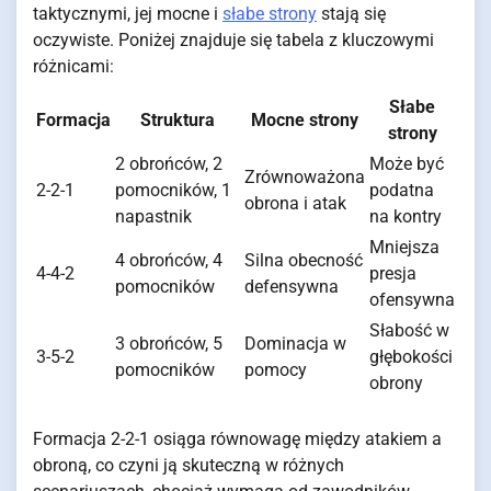
taktycznymi, jej mocne i
słabe strony
stają się
oczywiste. Poniżej znajduje się tabela z kluczowymi
różnicami:
Słabe
Formacja
Struktura
Mocne strony
strony
2 obrońców, 2
Może być
Zrównoważona
2-2-1
pomocników, 1
podatna
obrona i atak
napastnik
na kontry
Mniejsza
4 obrońców, 4
Silna obecność
4-4-2
presja
pomocników
defensywna
ofensywna
Słabość w
3 obrońców, 5
Dominacja w
3-5-2
głębokości
pomocników
pomocy
obrony
Formacja 2-2-1 osiąga równowagę między atakiem a
obroną, co czyni ją skuteczną w różnych