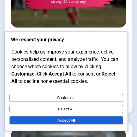
We respect your privacy
Analiza taktyczna formacji futsalowych
Cookies help us improve your experience, deliver
18 min read
personalized content, and analyze traffic. You can
choose which cookies to allow by clicking
Customize
. Click
Accept All
to consent or
Reject
1-3-1 Formacja: Analiza taktyczna,
All
to decline non-essential cookies.
Mocne strony, Słabe strony
Customize
Clara Vance
19/01/2026
Reject All
Accept All