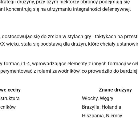
rategii drużyny, przy czym niektórzy obrońcy podejmują się
i koncentrują się na utrzymaniu integralności defensywnej.
ostosowując się do zmian w stylach gry i taktykach na przest
 wieku, stała się podstawą dla drużyn, które chciały ustanowi
ty formacji 1-4, wprowadzające elementy z innych formacji w ce
perymentować z rolami zawodników, co prowadziło do bardziej
owe cechy
Znane drużyny
struktura
Włochy, Węgry
ocników
Brazylia, Holandia
Hiszpania, Niemcy