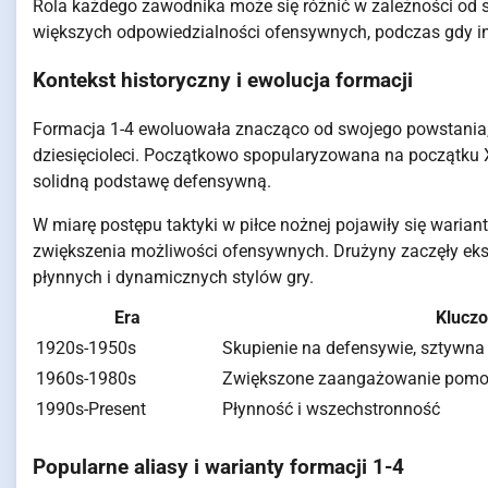
Rola każdego zawodnika może się różnić w zależności od st
większych odpowiedzialności ofensywnych, podczas gdy inn
Kontekst historyczny i ewolucja formacji
Formacja 1-4 ewoluowała znacząco od swojego powstania, d
dziesięcioleci. Początkowo spopularyzowana na początku XX
solidną podstawę defensywną.
W miarę postępu taktyki w piłce nożnej pojawiły się warian
zwiększenia możliwości ofensywnych. Drużyny zaczęły eks
płynnych i dynamicznych stylów gry.
Era
Klucz
1920s-1950s
Skupienie na defensywie, sztywna 
1960s-1980s
Zwiększone zaangażowanie pom
1990s-Present
Płynność i wszechstronność
Popularne aliasy i warianty formacji 1-4