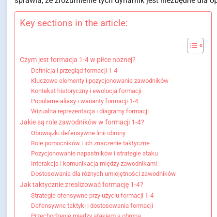
sprawia, że zrozumienie tych dynamik jest niezbędne dla opt
Key sections in the article:
Czym jest formacja 1-4 w piłce nożnej?
Definicja i przegląd formacji 1-4
Kluczowe elementy i pozycjonowanie zawodników
Kontekst historyczny i ewolucja formacji
Popularne aliasy i warianty formacji 1-4
Wizualna reprezentacja i diagramy formacji
Jakie są role zawodników w formacji 1-4?
Obowiązki defensywne linii obrony
Role pomocników i ich znaczenie taktyczne
Pozycjonowanie napastników i strategie ataku
Interakcja i komunikacja między zawodnikami
Dostosowania dla różnych umiejętności zawodników
Jak taktycznie zrealizować formację 1-4?
Strategie ofensywne przy użyciu formacji 1-4
Defensywne taktyki i dostosowania formacji
Przechodzenie między atakiem a obroną