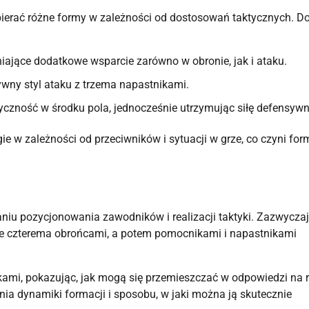
bierać różne formy w zależności od dostosowań taktycznych. D
ające dodatkowe wsparcie zarówno w obronie, jak i ataku.
ywny styl ataku z trzema napastnikami.
yczność w środku pola, jednocześnie utrzymując siłę defensywn
 w zależności od przeciwników i sytuacji w grze, co czyni for
u pozycjonowania zawodników i realizacji taktyki. Zazwyczaj
nie czterema obrońcami, a potem pomocnikami i napastnikami
kami, pokazując, jak mogą się przemieszczać w odpowiedzi na 
enia dynamiki formacji i sposobu, w jaki można ją skutecznie