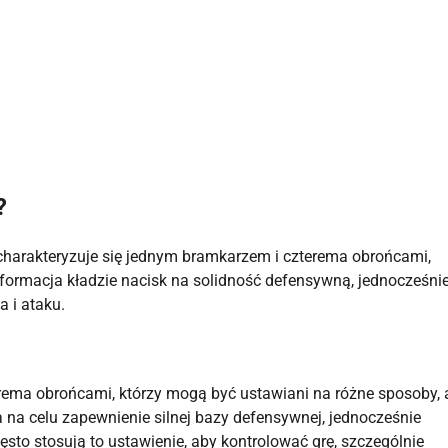
?
e charakteryzuje się jednym bramkarzem i czterema obrońcami,
a formacja kładzie nacisk na solidność defensywną, jednocześni
 i ataku.
rema obrońcami, którzy mogą być ustawiani na różne sposoby, 
 na celu zapewnienie silnej bazy defensywnej, jednocześnie
ęsto stosują to ustawienie, aby kontrolować grę, szczególnie