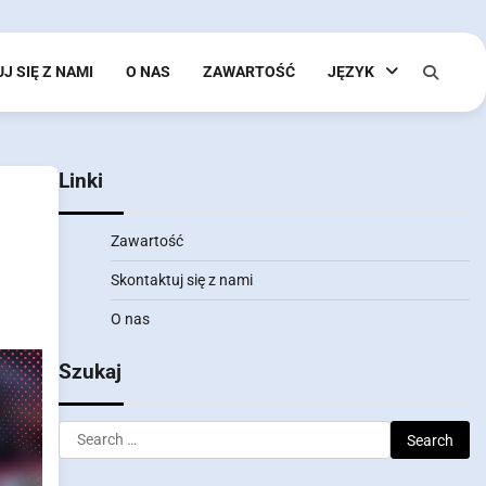
J SIĘ Z NAMI
O NAS
ZAWARTOŚĆ
JĘZYK
Linki
Zawartość
Skontaktuj się z nami
O nas
Szukaj
Search
for: