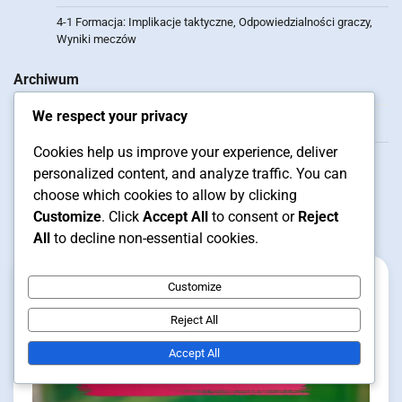
4-1 Formacja: Implikacje taktyczne, Odpowiedzialności graczy,
Wyniki meczów
Archiwum
We respect your privacy
February 2026
Cookies help us improve your experience, deliver
January 2026
personalized content, and analyze traffic. You can
choose which cookies to allow by clicking
Customize
. Click
Accept All
to consent or
Reject
Related Posts
All
to decline non-essential cookies.
Customize
Reject All
Accept All